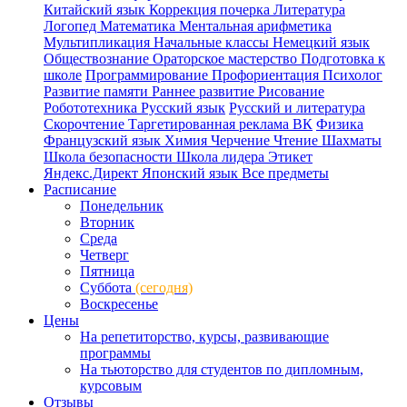
Китайский язык
Коррекция почерка
Литература
Логопед
Математика
Ментальная арифметика
Мультипликация
Начальные классы
Немецкий язык
Обществознание
Ораторское мастерство
Подготовка к
школе
Программирование
Профориентация
Психолог
Развитие памяти
Раннее развитие
Рисование
Робототехника
Русский язык
Русский и литература
Скорочтение
Таргетированная реклама ВК
Физика
Французский язык
Химия
Черчение
Чтение
Шахматы
Школа безопасности
Школа лидера
Этикет
Яндекс.Директ
Японский язык
Все предметы
Расписание
Понедельник
Вторник
Среда
Четверг
Пятница
Суббота
(сегодня)
Воскресенье
Цены
На репетиторство, курсы, развивающие
программы
На тьюторство для студентов по дипломным,
курсовым
Отзывы