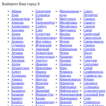
Выберите Ваш город
X
Абакан
Евпатория
Минеральные
Санкт-
Азов
Егорьевск
воды
Петербург
Александров
Ейск
Минусинск
Саранск
Алексин
Екатеринбург
Михайловка
Сарапул
Альметьевск
Елабуга
Михайловск
Саратов
Анадырь
Елец
Мичуринск
Саров
Анапа
Ессентуки
Москва
Свободный
Ангарск
Железногорск
Мурманск
Севастополь
Анжеро-
Жигулёвск
Муром
Северодвинск
Судженск
Жуковский
Мытищи
Северск
Апатиты
Заречный
Набережные
Сергиев
Арзамас
Зеленогорск
Челны
Посад
Армавир
Зеленодольск
Назарово
Серов
Арсеньев
Златоуст
Назрань
Серпухов
Артем
Иваново
Нальчик
Сертолово
Архангельск
Ивантеевка
Наро-
Сибай
Асбест
Ижевск
Фоминск
Симферополь
Астрахань
Избербаш
Находка
Славянск-на-
Ачинск
Иркутск
Невинномысск
Кубани
Балаково
Искитим
Нерюнгри
Смоленск
Балахна
Ишим
Нефтекамск
Соликамск
Балашиха
Ишимбай
Нефтеюганск
Солнечногорск
Балашов
Йошкар-Ола
Нижневартовск
Сосновый Бор
Барнаул
Казань
Нижнекамск
Сочи
Батайск
Калининград
Нижний
Ставрополь
Белгород
Калуга
Новгород
Старый Оскол