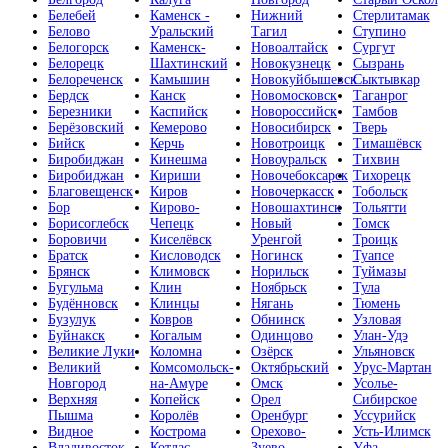
Белебей
Каменск -
Нижний
Стерлитамак
Белово
Уральский
Тагил
Ступино
Белогорск
Каменск-
Новоалтайск
Сургут
Белорецк
Шахтинский
Новокузнецк
Сызрань
Белореченск
Камышин
Новокуйбышевск
Сыктывкар
Бердск
Канск
Новомосковск
Таганрог
Березники
Каспийск
Новороссийск
Тамбов
Берёзовский
Кемерово
Новосибирск
Тверь
Бийск
Керчь
Новотроицк
Тимашёвск
Биробиджан
Кинешма
Новоуральск
Тихвин
Биробиджан
Кириши
Новочебоксарск
Тихорецк
Благовещенск
Киров
Новочеркасск
Тобольск
Бор
Кирово-
Новошахтинск
Тольятти
Борисоглебск
Чепецк
Новый
Томск
Боровичи
Киселёвск
Уренгой
Троицк
Братск
Кисловодск
Ногинск
Туапсе
Брянск
Климовск
Норильск
Туймазы
Бугульма
Клин
Ноябрьск
Тула
Будённовск
Клинцы
Нягань
Тюмень
Бузулук
Ковров
Обнинск
Узловая
Буйнакск
Когалым
Одинцово
Улан-Удэ
Великие Луки
Коломна
Озёрск
Ульяновск
Великий
Комсомольск-
Октябрьский
Урус-Мартан
Новгород
на-Амуре
Омск
Усолье-
Верхняя
Копейск
Орел
Сибирское
Пышма
Королёв
Оренбург
Уссурийск
Видное
Кострома
Орехово-
Усть-Илимск
Владивосток
Котлас
Зуево
Уфа