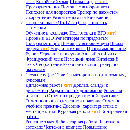
язык
Китайский язык
Школа лидера
хит!
Профориентация
Помощь с выбором вуза
Психолог для подростков
Тренер по шахматам
Скорочтение
Развитие памяти
Рисование
Старшей школе (15-17 лет): подготовка к
экзаменам
Обучение в колледже
Подготовка к ЕГЭ
хит!
Пробный ЕГЭ
Репетиторы по предметам
Профориентация
Помощь с выбором вуза
Школа
лидера
хит!
Услуги психолога
Программирование
Python
Черчение и рисунок
Английский язык
Французский язык
Немецкий язык
Китайский
язык
Скорочтение
Развитие памяти
Тренер по
шахматам
Студентам (от 17 лет): тьюторство по дипломным,
курсовым
Дипломная работа
хит!
Доклад, слайды к
дипломной
Раздаточный к дипломной
Рецензия
или отзыв
Отчет по преддипломной практике
Отчет по производственной практике
Отчет по
учебной практике
Дневник, характеристика с
места практики
Курсовая работа
хит!
Контрольная
работа
Решение задач
Лабораторная работа
Чертежи в
автокаде
Чертежи в компасе
Повышение