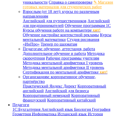
уникальности
Справка о самопроверке
✎ Магазин
готовых материалов для студенческих работ
Взрослым (от 18 лет): курсы по различным
направлениям
Английский для путешественников
Английский
для предпринимателей
Обучение программам 1С
Курсы обучения работе на компьютере
хит!
Обучение настройке контекстной рекламы
Курсы
ментальной математики
Студия рисования
«ИнПро»
Тренер по шахматам
Педагогам: обучение, аттестация, работа
Дополнительное обучение и работа
Методика
скорочтения
Рабочие программы учителям
Методика ментальной арифметики I уровень
Методика ментальной арифметики II уровень
Сертификация по ментальной арифметике
хит!
Организациям: корпоративное обучение,
партнёрство
Практический Яндекс Директ
Корпоративный
английский
Английский для бизнеса
Корпоративный немецкий
Корпоративный
французский
Корпоративный китайский
Педагоги
1С:Бухгалтерия
Английский язык
Биология
География
Геометрия
Информатика
Испанский язык
История