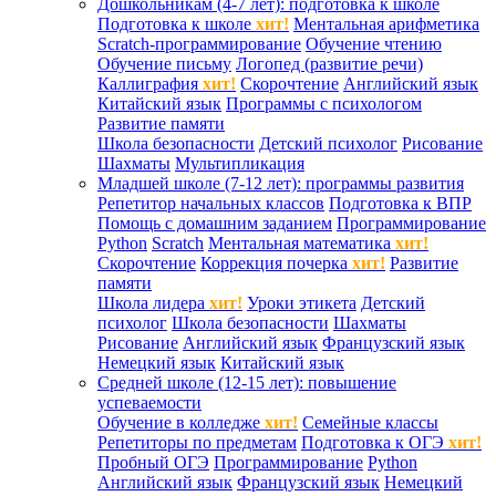
Дошкольникам (4-7 лет): подготовка к школе
Подготовка к школе
хит!
Ментальная арифметика
Scratch-программирование
Обучение чтению
Обучение письму
Логопед (развитие речи)
Каллиграфия
хит!
Скорочтение
Английский язык
Китайский язык
Программы с психологом
Развитие памяти
Школа безопасности
Детский психолог
Рисование
Шахматы
Мультипликация
Младшей школе (7-12 лет): программы развития
Репетитор начальных классов
Подготовка к ВПР
Помощь с домашним заданием
Программирование
Python
Scratch
Ментальная математика
хит!
Скорочтение
Коррекция почерка
хит!
Развитие
памяти
Школа лидера
хит!
Уроки этикета
Детский
психолог
Школа безопасности
Шахматы
Рисование
Английский язык
Французский язык
Немецкий язык
Китайский язык
Средней школе (12-15 лет): повышение
успеваемости
Обучение в колледже
хит!
Семейные классы
Репетиторы по предметам
Подготовка к ОГЭ
хит!
Пробный ОГЭ
Программирование
Python
Английский язык
Французский язык
Немецкий