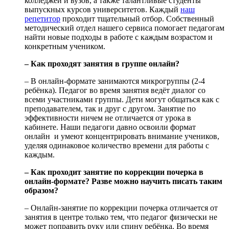
колледжей и вузов, а также талантливые студенты
выпускных курсов университетов. Каждый
наш
репетитор
проходит тщательный отбор. Собственный
методический отдел нашего сервиса помогает педагогам
найти новые подходы в работе с каждым возрастом и
конкретным учеником.
– Как проходят занятия в группе онлайн?
– В онлайн-формате занимаются микрогруппы (2-4
ребёнка). Педагог во время занятия ведёт диалог со
всеми участниками группы. Дети могут общаться как с
преподавателем, так и друг с другом. Занятие по
эффективности ничем не отличается от урока в
кабинете. Наши педагоги давно освоили формат
онлайн и умеют концентрировать внимание учеников,
уделяя одинаковое количество времени для работы с
каждым.
– Как проходит занятие по коррекции почерка в
онлайн-формате? Разве можно научить писать таким
образом?
– Онлайн-занятие по коррекции почерка отличается от
занятия в центре только тем, что педагог физически не
может поправить руку или спину ребёнка. Во время