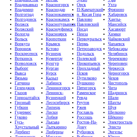
Владикавказ
Красногорск
Орск
Ухта
Владимир
Краснодар
П-Камчатский
Фрязино
Волгоград
Краснокаменск
п. Косая Гора
Хабаровск
Волгодонск
Краснокамск
Павлово
Ханты-
Волжск
Краснотурьинск
Павловский
Мансийск
Волжский
Красноуфимск
Посад
Хасавюрт
Вологда
Красноярск
Пенза
Химки
Вольск
Кропоткин
Первоуральск
Чайковский
Воркута
Крымск
Пермь
Чапаевск
Воронеж
Кстово
Петрозаводск
Чебоксары
Воскресенск
Кузнецк
Подольск
Челябинск
Воткинск
Кумертау
Полевской
Черемхово
Всеволожск
Кунгур
Прокопьевск
Череповец
Выборг
Курган
Прохладный
Черкесск
Выкса
Курск
Псков
Черногорск
Вязьма
Кызыл
Путилково
Чехов
Гатчина
Лабинск
Пушкино
Чистополь
Геленджик
Лениногорск
Пятигорск
Чита
Глазов
Ленинск-
Раменское
Шадринск
Горноалтайск
Кузнецкий
Ревда
Шали
Грозный
Лесосибирск
Реутов
Шахты
Губкин
Липецк
Ржев
Шуя
Гудермес
Лиски
Рославль
Щелкино
Гуково
Лобня
Россошь
Щёкино
Гусь-
Лысьва
Ростов-На-
Электросталь
Хрустальный
Лыткарино
Дону
Элиста
Дербент
Люберцы
Рубцовск
Энгельс
Дзержинск
Магадан
Рыбинск
Южно-