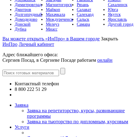
Димитровград
Магнитогорск
Рязань
Сахалинск
Дмитров
Майкоп
Салават
Юрга
Долгопрудный
Махачкала
Салехард
Якутск
Домодедово
Междуреченск
Сальск
Ярославль
Донской
Мелеуз
Самара
Другой город
Дубна
Миасс
Вы можете открыть «ИнПро» в Вашем городе
Закрыть
ИнПро
Личный кабинет
Адрес ближайшего офиса:
Сергиев Посад, в Сергиеве Посаде работаем
онлайн
Контактный телефон
8 800 222 51 29
Все контакты
Заявка
Заявка на репетиторство, курсы, развивающие
программы
Заявка на тьюторство по дипломным, курсовым
Услуги