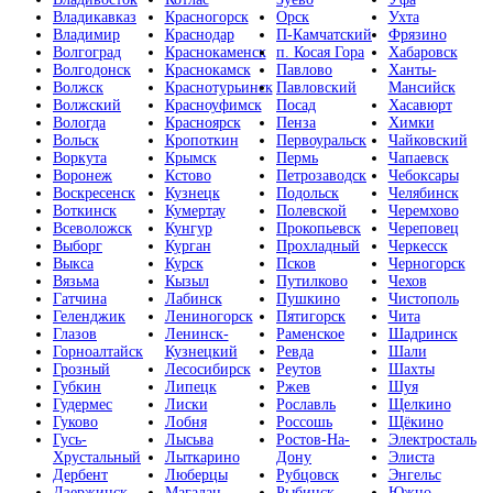
Владикавказ
Красногорск
Орск
Ухта
Владимир
Краснодар
П-Камчатский
Фрязино
Волгоград
Краснокаменск
п. Косая Гора
Хабаровск
Волгодонск
Краснокамск
Павлово
Ханты-
Волжск
Краснотурьинск
Павловский
Мансийск
Волжский
Красноуфимск
Посад
Хасавюрт
Вологда
Красноярск
Пенза
Химки
Вольск
Кропоткин
Первоуральск
Чайковский
Воркута
Крымск
Пермь
Чапаевск
Воронеж
Кстово
Петрозаводск
Чебоксары
Воскресенск
Кузнецк
Подольск
Челябинск
Воткинск
Кумертау
Полевской
Черемхово
Всеволожск
Кунгур
Прокопьевск
Череповец
Выборг
Курган
Прохладный
Черкесск
Выкса
Курск
Псков
Черногорск
Вязьма
Кызыл
Путилково
Чехов
Гатчина
Лабинск
Пушкино
Чистополь
Геленджик
Лениногорск
Пятигорск
Чита
Глазов
Ленинск-
Раменское
Шадринск
Горноалтайск
Кузнецкий
Ревда
Шали
Грозный
Лесосибирск
Реутов
Шахты
Губкин
Липецк
Ржев
Шуя
Гудермес
Лиски
Рославль
Щелкино
Гуково
Лобня
Россошь
Щёкино
Гусь-
Лысьва
Ростов-На-
Электросталь
Хрустальный
Лыткарино
Дону
Элиста
Дербент
Люберцы
Рубцовск
Энгельс
Дзержинск
Магадан
Рыбинск
Южно-