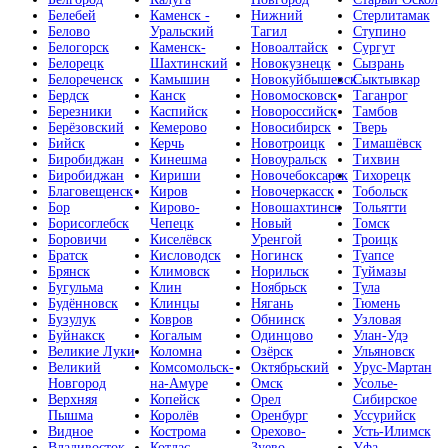
Белебей
Каменск -
Нижний
Стерлитамак
Белово
Уральский
Тагил
Ступино
Белогорск
Каменск-
Новоалтайск
Сургут
Белорецк
Шахтинский
Новокузнецк
Сызрань
Белореченск
Камышин
Новокуйбышевск
Сыктывкар
Бердск
Канск
Новомосковск
Таганрог
Березники
Каспийск
Новороссийск
Тамбов
Берёзовский
Кемерово
Новосибирск
Тверь
Бийск
Керчь
Новотроицк
Тимашёвск
Биробиджан
Кинешма
Новоуральск
Тихвин
Биробиджан
Кириши
Новочебоксарск
Тихорецк
Благовещенск
Киров
Новочеркасск
Тобольск
Бор
Кирово-
Новошахтинск
Тольятти
Борисоглебск
Чепецк
Новый
Томск
Боровичи
Киселёвск
Уренгой
Троицк
Братск
Кисловодск
Ногинск
Туапсе
Брянск
Климовск
Норильск
Туймазы
Бугульма
Клин
Ноябрьск
Тула
Будённовск
Клинцы
Нягань
Тюмень
Бузулук
Ковров
Обнинск
Узловая
Буйнакск
Когалым
Одинцово
Улан-Удэ
Великие Луки
Коломна
Озёрск
Ульяновск
Великий
Комсомольск-
Октябрьский
Урус-Мартан
Новгород
на-Амуре
Омск
Усолье-
Верхняя
Копейск
Орел
Сибирское
Пышма
Королёв
Оренбург
Уссурийск
Видное
Кострома
Орехово-
Усть-Илимск
Владивосток
Котлас
Зуево
Уфа