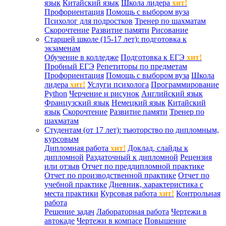
язык
Китайский язык
Школа лидера
хит!
Профориентация
Помощь с выбором вуза
Психолог для подростков
Тренер по шахматам
Скорочтение
Развитие памяти
Рисование
Старшей школе (15-17 лет): подготовка к
экзаменам
Обучение в колледже
Подготовка к ЕГЭ
хит!
Пробный ЕГЭ
Репетиторы по предметам
Профориентация
Помощь с выбором вуза
Школа
лидера
хит!
Услуги психолога
Программирование
Python
Черчение и рисунок
Английский язык
Французский язык
Немецкий язык
Китайский
язык
Скорочтение
Развитие памяти
Тренер по
шахматам
Студентам (от 17 лет): тьюторство по дипломным,
курсовым
Дипломная работа
хит!
Доклад, слайды к
дипломной
Раздаточный к дипломной
Рецензия
или отзыв
Отчет по преддипломной практике
Отчет по производственной практике
Отчет по
учебной практике
Дневник, характеристика с
места практики
Курсовая работа
хит!
Контрольная
работа
Решение задач
Лабораторная работа
Чертежи в
автокаде
Чертежи в компасе
Повышение