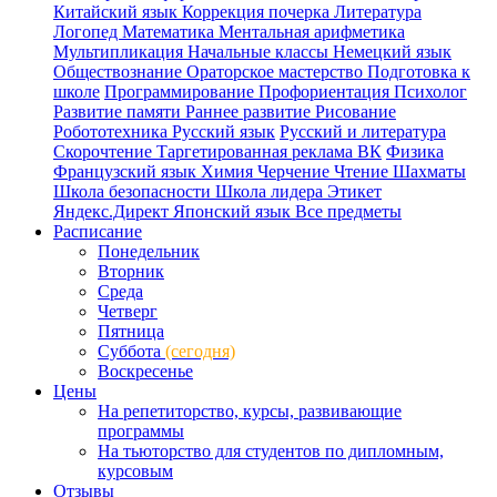
Китайский язык
Коррекция почерка
Литература
Логопед
Математика
Ментальная арифметика
Мультипликация
Начальные классы
Немецкий язык
Обществознание
Ораторское мастерство
Подготовка к
школе
Программирование
Профориентация
Психолог
Развитие памяти
Раннее развитие
Рисование
Робототехника
Русский язык
Русский и литература
Скорочтение
Таргетированная реклама ВК
Физика
Французский язык
Химия
Черчение
Чтение
Шахматы
Школа безопасности
Школа лидера
Этикет
Яндекс.Директ
Японский язык
Все предметы
Расписание
Понедельник
Вторник
Среда
Четверг
Пятница
Суббота
(сегодня)
Воскресенье
Цены
На репетиторство, курсы, развивающие
программы
На тьюторство для студентов по дипломным,
курсовым
Отзывы