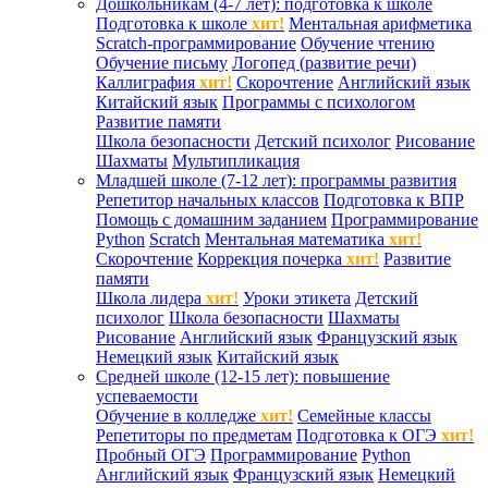
Дошкольникам (4-7 лет): подготовка к школе
Подготовка к школе
хит!
Ментальная арифметика
Scratch-программирование
Обучение чтению
Обучение письму
Логопед (развитие речи)
Каллиграфия
хит!
Скорочтение
Английский язык
Китайский язык
Программы с психологом
Развитие памяти
Школа безопасности
Детский психолог
Рисование
Шахматы
Мультипликация
Младшей школе (7-12 лет): программы развития
Репетитор начальных классов
Подготовка к ВПР
Помощь с домашним заданием
Программирование
Python
Scratch
Ментальная математика
хит!
Скорочтение
Коррекция почерка
хит!
Развитие
памяти
Школа лидера
хит!
Уроки этикета
Детский
психолог
Школа безопасности
Шахматы
Рисование
Английский язык
Французский язык
Немецкий язык
Китайский язык
Средней школе (12-15 лет): повышение
успеваемости
Обучение в колледже
хит!
Семейные классы
Репетиторы по предметам
Подготовка к ОГЭ
хит!
Пробный ОГЭ
Программирование
Python
Английский язык
Французский язык
Немецкий