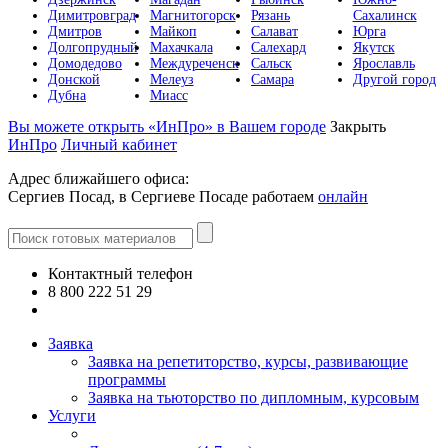
Димитровград
Магнитогорск
Рязань
Сахалинск
Дмитров
Майкоп
Салават
Юрга
Долгопрудный
Махачкала
Салехард
Якутск
Домодедово
Междуреченск
Сальск
Ярославль
Донской
Мелеуз
Самара
Другой город
Дубна
Миасс
Вы можете открыть «ИнПро» в Вашем городе
Закрыть
ИнПро
Личный кабинет
Адрес ближайшего офиса:
Сергиев Посад, в Сергиеве Посаде работаем
онлайн
Контактный телефон
8 800 222 51 29
Все контакты
Заявка
Заявка на репетиторство, курсы, развивающие
программы
Заявка на тьюторство по дипломным, курсовым
Услуги