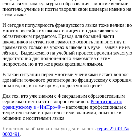
считался языком культуры и образования – многие великие
писатели, ученые и поэты творили свои шедевры именно на
этом языке.
И сегодня популярность французского языка тоже велика: во
многих российских школах и лицеях он даже является
обязательным предметом. Правда для большей части
школьников и студентов грамотно освоить лингвистику и
грамматику только на уроках в школе и в вузе – задача не из
лёгких. Выделяемого на учебный процесс времени зачастую
недостаточно для полноценного знакомства с этим
непростым, но в то же время красивым языком.
В такой ситуации перед многими учениками встаёт вопрос –
где найти толкового репетитора по французскому с хорошим
опытом, но, в то же время, по доступной цене?
Для тех, кто уже знаком с Федеральным образовательным
сервисом ответ на этот вопрос очевиден.
Репетиторы по
французскому в «ИнПро»®
– настоящие профессионалы с
теоретическими и практическими знаниями, опытные в
общении с носителями языка.
Лицензия на образовательную деятельность
серия 22Л01 №
0002491
.