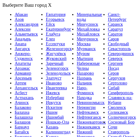
Выберите Ваш город
X
Абакан
Евпатория
Минеральные
Санкт-
Азов
Егорьевск
воды
Петербург
Александров
Ейск
Минусинск
Саранск
Алексин
Екатеринбург
Михайловка
Сарапул
Альметьевск
Елабуга
Михайловск
Саратов
Анадырь
Елец
Мичуринск
Саров
Анапа
Ессентуки
Москва
Свободный
Ангарск
Железногорск
Мурманск
Севастополь
Анжеро-
Жигулёвск
Муром
Северодвинск
Судженск
Жуковский
Мытищи
Северск
Апатиты
Заречный
Набережные
Сергиев
Арзамас
Зеленогорск
Челны
Посад
Армавир
Зеленодольск
Назарово
Серов
Арсеньев
Златоуст
Назрань
Серпухов
Артем
Иваново
Нальчик
Сертолово
Архангельск
Ивантеевка
Наро-
Сибай
Асбест
Ижевск
Фоминск
Симферополь
Астрахань
Избербаш
Находка
Славянск-на-
Ачинск
Иркутск
Невинномысск
Кубани
Балаково
Искитим
Нерюнгри
Смоленск
Балахна
Ишим
Нефтекамск
Соликамск
Балашиха
Ишимбай
Нефтеюганск
Солнечногорск
Балашов
Йошкар-Ола
Нижневартовск
Сосновый Бор
Барнаул
Казань
Нижнекамск
Сочи
Батайск
Калининград
Нижний
Ставрополь
Белгород
Калуга
Новгород
Старый Оскол