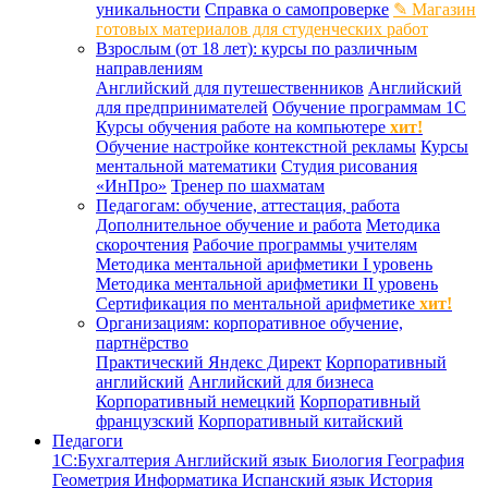
уникальности
Справка о самопроверке
✎ Магазин
готовых материалов для студенческих работ
Взрослым (от 18 лет): курсы по различным
направлениям
Английский для путешественников
Английский
для предпринимателей
Обучение программам 1С
Курсы обучения работе на компьютере
хит!
Обучение настройке контекстной рекламы
Курсы
ментальной математики
Студия рисования
«ИнПро»
Тренер по шахматам
Педагогам: обучение, аттестация, работа
Дополнительное обучение и работа
Методика
скорочтения
Рабочие программы учителям
Методика ментальной арифметики I уровень
Методика ментальной арифметики II уровень
Сертификация по ментальной арифметике
хит!
Организациям: корпоративное обучение,
партнёрство
Практический Яндекс Директ
Корпоративный
английский
Английский для бизнеса
Корпоративный немецкий
Корпоративный
французский
Корпоративный китайский
Педагоги
1С:Бухгалтерия
Английский язык
Биология
География
Геометрия
Информатика
Испанский язык
История